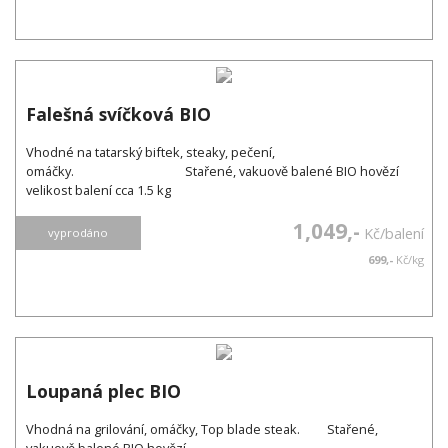
Falešná svíčková BIO
Vhodné na tatarský biftek, steaky, pečení,
omáčky. Stařené, vakuově balené BIO hovězí
velikost balení cca 1.5 kg
1,049,-
Kč/balení
vyprodáno
699,-
Kč/kg
Loupaná plec BIO
Vhodná na grilování, omáčky, Top blade steak. Stařené,