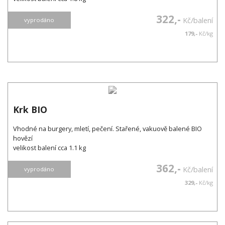
322,-
Kč/balení
vyprodáno
179,-
Kč/kg
Krk BIO
Vhodné na burgery, mletí, pečení. Stařené, vakuově balené BIO
hovězí
velikost balení cca 1.1 kg
362,-
Kč/balení
vyprodáno
329,-
Kč/kg