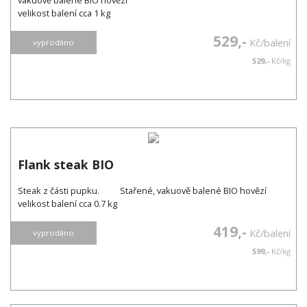
vakuově balené BIO hovězí
velikost balení cca 1 kg
529,-
Kč/balení
vyprodáno
529,-
Kč/kg
Flank steak BIO
Steak z části pupku. Stařené, vakuově balené BIO hovězí
velikost balení cca 0.7 kg
419,-
Kč/balení
vyprodáno
599,-
Kč/kg