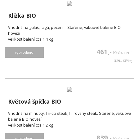
Kližka BIO
Vhodná na guláš, ragú, pečení. Stařené, vakuově balené BIO
hovězí
velikost balení cca 1.4 kg
461,-
Kč/balení
vyprodáno
329,-
Kč/kg
Květová špička BIO
Vhodná na minutky, Tri-tip steak, filírovaný steak. Stařené, vakuově
balené BIO hovězí
velikost balení cca 1.2 kg
839,-
Kč/balení
vyprodáno