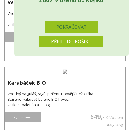
Zboží vloženo do košíku
Svíčková BIO
Vhodná na steaky, minutky, tatarský biftek.
Prodáváme pouze v celku. Stařené, vakuově baleno.
velikost balení cca 2.1 kg
POKRAČOVAT
2,728,-
Kč/balení
vyprodáno
PŘEJÍT DO KOŠÍKU
1299,-
Kč/kg
Karabáček BIO
Vhodný na guláš, ragú, pečení. Libovější než kližka.
Stařené, vakuově balené BIO hovězí
velikost balení cca 1.3 kg
649,-
Kč/balení
vyprodáno
499,-
Kč/kg