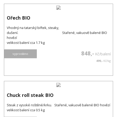
Ořech BIO
Vhodný na tatarský biftek, steaky,
dušení. Stařené, vakuově balené BIO
hovězí
velikost balení cca 1.7 kg
848,-
Kč/balení
vyprodáno
499,-
Kč/kg
Chuck roll steak BIO
Steak z vysoké roštěné/krku. Stařené, vakuově balené BIO hovězí
velikost balení cca 0.5 kg