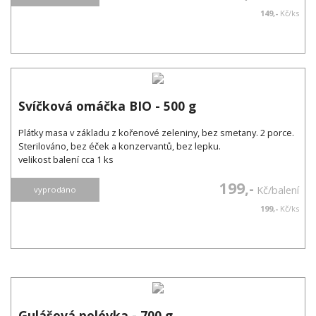
149,-
Kč/ks
Svíčková omáčka BIO - 500 g
Plátky masa v základu z kořenové zeleniny, bez smetany. 2 porce.
Sterilováno, bez éček a konzervantů, bez lepku.
velikost balení cca 1 ks
199,-
Kč/balení
vyprodáno
199,-
Kč/ks
Gulášová polévka - 700 g