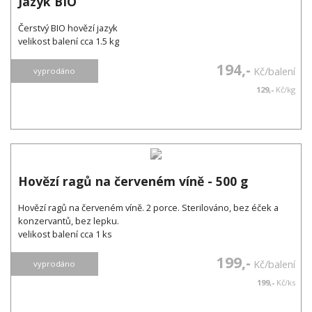
Jazyk BIO
Čerstvý BIO hovězí jazyk
velikost balení cca 1.5 kg
194,-
Kč/balení
vyprodáno
129,-
Kč/kg
Hovězí ragů na červeném víně - 500 g
Hovězí ragů na červeném víně. 2 porce. Sterilováno, bez éček a
konzervantů, bez lepku.
velikost balení cca 1 ks
199,-
Kč/balení
vyprodáno
199,-
Kč/ks