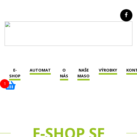
E-
AUTOMAT
O
NAŠE
VÝROBKY
KON
SHOP
NÁS
MASO
1
E-SHOP SE