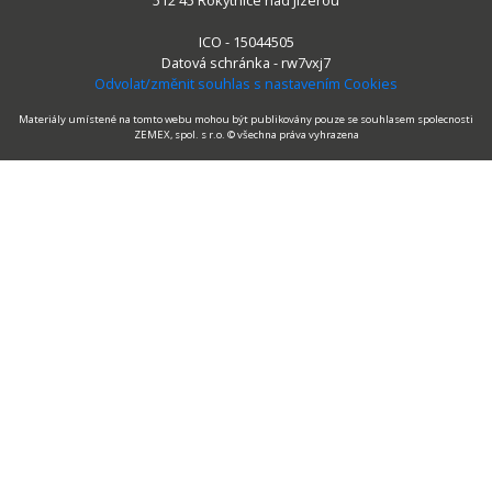
512 45 Rokytnice nad Jizerou
ICO - 15044505
Datová schránka - rw7vxj7
Odvolat/změnit souhlas s nastavením Cookies
Materiály umístené na tomto webu mohou být publikovány pouze se souhlasem spolecnosti
ZEMEX, spol. s r.o. © všechna práva vyhrazena