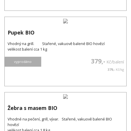
Pupek BIO
Vhodný na grill. Stařené, vakuově balené BIO hovězí
velikost balení cca 1 kg
379,-
Kč/balení
vyprodáno
379,-
Kč/kg
Žebra s masem BIO
Vhodné na pečení, grill, vývar. Stařené, vakuově balené BIO
hovězí
velikost balení cca 1.8 kg