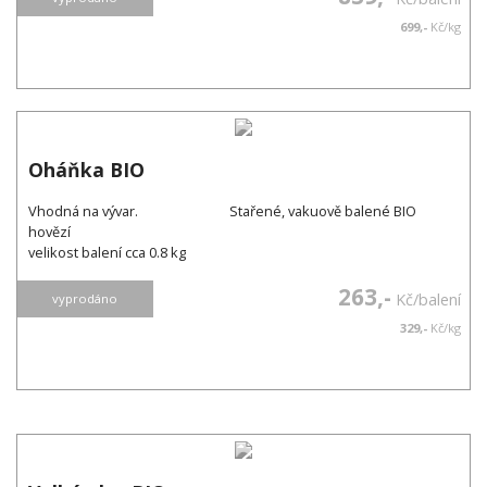
699,-
Kč/kg
Oháňka BIO
Vhodná na vývar. Stařené, vakuově balené BIO
hovězí
velikost balení cca 0.8 kg
263,-
Kč/balení
vyprodáno
329,-
Kč/kg