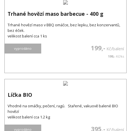
Trhané hovězí maso barbecue - 400 g
Trhané hovězí maso v BBQ omáčce, bez lepku, bez konzervantů,
bez éček.
velikost balení cca 1 ks
199,-
Kč/balení
vyprodáno
199,-
Kč/ks
Líčka BIO
Vhodné na omáčky, pečení, ragú. Stařené, vakuově balené BIO
hovězí
velikost balení cca 1.2 kg
395,-
Kč/balení
vyprodáno