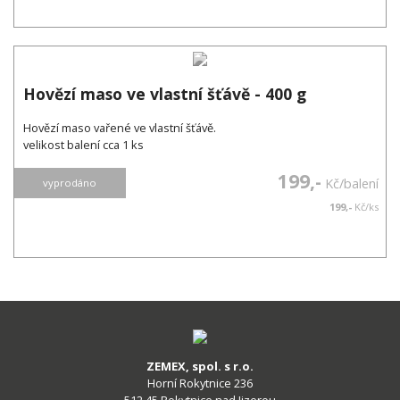
Hovězí maso ve vlastní šťávě - 400 g
Hovězí maso vařené ve vlastní šťávě.
velikost balení cca 1 ks
199,-
Kč/balení
vyprodáno
199,-
Kč/ks
ZEMEX, spol. s r.o.
Horní Rokytnice 236