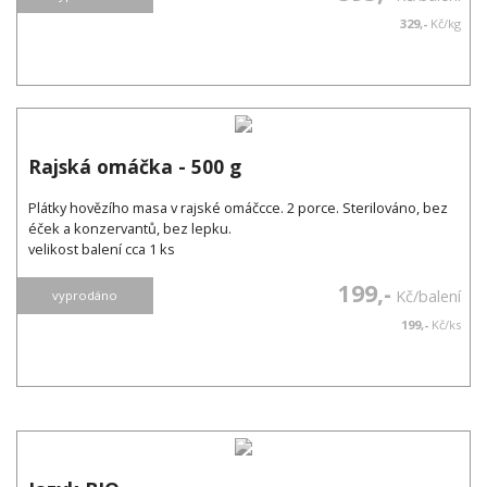
329,-
Kč/kg
Rajská omáčka - 500 g
Plátky hovězího masa v rajské omáčcce. 2 porce. Sterilováno, bez
éček a konzervantů, bez lepku.
velikost balení cca 1 ks
199,-
Kč/balení
vyprodáno
199,-
Kč/ks