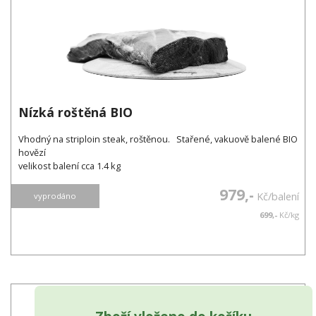
Nízká roštěná BIO
Vhodný na striploin steak, roštěnou. Stařené, vakuově balené BIO
hovězí
velikost balení cca 1.4 kg
979,-
Kč/balení
vyprodáno
699,-
Kč/kg