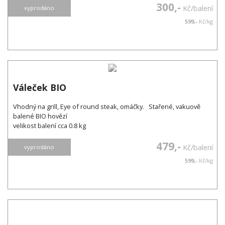
300,-
Kč/balení
vyprodáno
599,-
Kč/kg
Váleček BIO
Vhodný na grill, Eye of round steak, omáčky. Stařené, vakuově
balené BIO hovězí
velikost balení cca 0.8 kg
479,-
Kč/balení
vyprodáno
599,-
Kč/kg