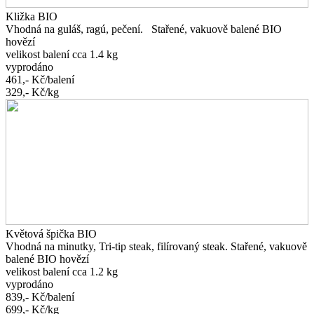
Kližka BIO
Vhodná na guláš, ragú, pečení. Stařené, vakuově balené BIO
hovězí
velikost balení cca 1.4 kg
vyprodáno
461,-
Kč/balení
329,-
Kč/kg
Květová špička BIO
Vhodná na minutky, Tri-tip steak, filírovaný steak. Stařené, vakuově
balené BIO hovězí
velikost balení cca 1.2 kg
vyprodáno
839,-
Kč/balení
699,-
Kč/kg