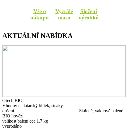
Vše o
Vyzrálé
Složení
nákupu
maso
výrobků
AKTUÁLNÍ NABÍDKA
Ořech BIO
Vhodný na tatarský biftek, steaky,
dušení. Stařené, vakuově balené
BIO hovězí
velikost balení cca 1.7 kg
vyprodáno