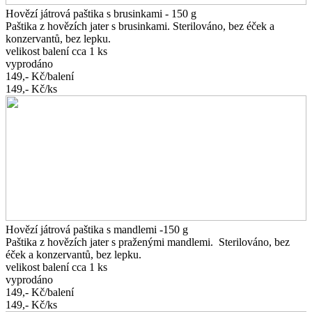
Hovězí játrová paštika s brusinkami - 150 g
Paštika z hovězích jater s brusinkami. Sterilováno, bez éček a
konzervantů, bez lepku.
velikost balení cca 1 ks
vyprodáno
149,-
Kč/balení
149,-
Kč/ks
Hovězí játrová paštika s mandlemi -150 g
Paštika z hovězích jater s praženými mandlemi. Sterilováno, bez
éček a konzervantů, bez lepku.
velikost balení cca 1 ks
vyprodáno
149,-
Kč/balení
149,-
Kč/ks