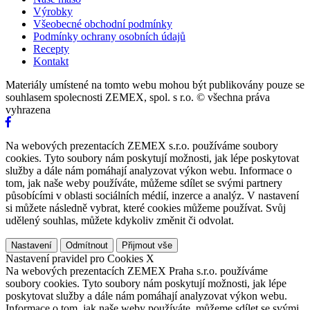
Výrobky
Všeobecné obchodní podmínky
Podmínky ochrany osobních údajů
Recepty
Kontakt
Materiály umístené na tomto webu mohou být publikovány pouze se
souhlasem spolecnosti ZEMEX, spol. s r.o. © všechna práva
vyhrazena
Na webových prezentacích ZEMEX s.r.o. používáme soubory
cookies. Tyto soubory nám poskytují možnosti, jak lépe poskytovat
služby a dále nám pomáhají analyzovat výkon webu. Informace o
tom, jak naše weby používáte, můžeme sdílet se svými partnery
působícími v oblasti sociálních médií, inzerce a analýz. V nastavení
si můžete následně vybrat, které cookies můžeme používat. Svůj
udělený souhlas, můžete kdykoliv změnit či odvolat.
Nastavení
Odmítnout
Přijmout vše
Nastavení pravidel pro Cookies
X
Na webových prezentacích ZEMEX Praha s.r.o. používáme
soubory cookies. Tyto soubory nám poskytují možnosti, jak lépe
poskytovat služby a dále nám pomáhají analyzovat výkon webu.
Informace o tom, jak naše weby používáte, můžeme sdílet se svými