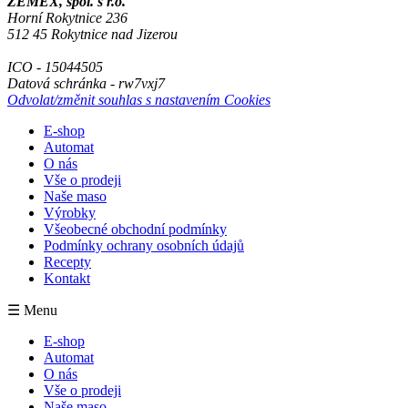
ZEMEX, spol. s r.o.
Horní Rokytnice 236
512 45 Rokytnice nad Jizerou
ICO - 15044505
Datová schránka - rw7vxj7
Odvolat/změnit souhlas s nastavením Cookies
E-shop
Automat
O nás
Vše o prodeji
Naše maso
Výrobky
Všeobecné obchodní podmínky
Podmínky ochrany osobních údajů
Recepty
Kontakt
☰ Menu
E-shop
Automat
O nás
Vše o prodeji
Naše maso