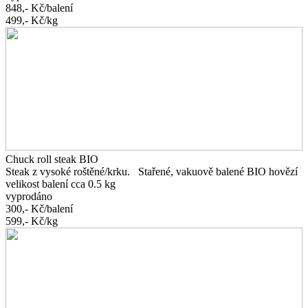
848,-
Kč/balení
499,-
Kč/kg
Chuck roll steak BIO
Steak z vysoké roštěné/krku. Stařené, vakuově balené BIO hovězí
velikost balení cca 0.5 kg
vyprodáno
300,-
Kč/balení
599,-
Kč/kg