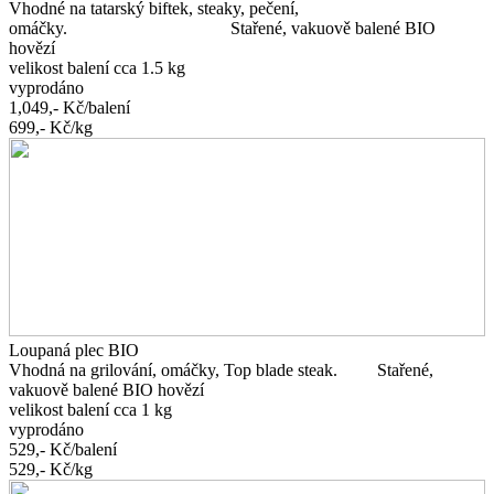
Vhodné na tatarský biftek, steaky, pečení,
omáčky. Stařené, vakuově balené BIO
hovězí
velikost balení cca 1.5 kg
vyprodáno
1,049,-
Kč/balení
699,-
Kč/kg
Loupaná plec BIO
Vhodná na grilování, omáčky, Top blade steak. Stařené,
vakuově balené BIO hovězí
velikost balení cca 1 kg
vyprodáno
529,-
Kč/balení
529,-
Kč/kg