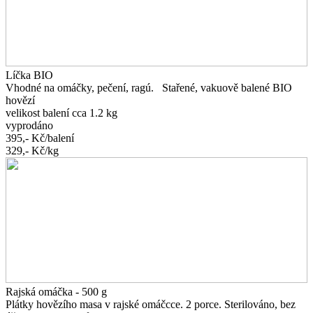
Líčka BIO
Vhodné na omáčky, pečení, ragú. Stařené, vakuově balené BIO
hovězí
velikost balení cca 1.2 kg
vyprodáno
395,-
Kč/balení
329,-
Kč/kg
Rajská omáčka - 500 g
Plátky hovězího masa v rajské omáčcce. 2 porce. Sterilováno, bez