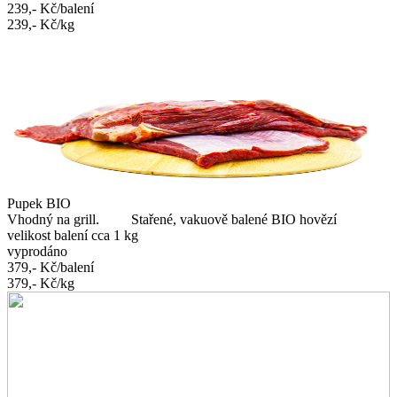
239,-
Kč/balení
239,-
Kč/kg
Pupek BIO
Vhodný na grill. Stařené, vakuově balené BIO hovězí
velikost balení cca 1 kg
vyprodáno
379,-
Kč/balení
379,-
Kč/kg