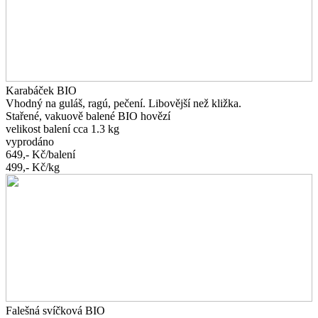
Karabáček BIO
Vhodný na guláš, ragú, pečení. Libovější než kližka.
Stařené, vakuově balené BIO hovězí
velikost balení cca 1.3 kg
vyprodáno
649,-
Kč/balení
499,-
Kč/kg
Falešná svíčková BIO