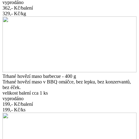
vyprodáno
362,-
Kč/balení
329,-
Kč/kg
Trhané hovězí maso barbecue - 400 g
Trhané hovězí maso v BBQ omáčce, bez lepku, bez konzervantů,
bez éček.
velikost balení cca 1 ks
vyprodáno
199,-
Kč/balení
199,-
Kč/ks